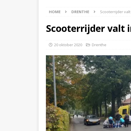
[ 8 augustus 2026 ]
Auto
HOME
DRENTHE
Scooterrijder val
[ 8 augustus 2026 ]
Akke
[ 7 augustus 2026 ]
Surf
Scooterrijder valt
[ 8 augustus 2026 ]
Auto
20 oktober 2020
Drenthe