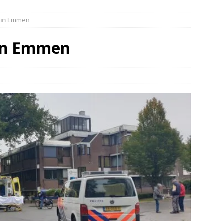
 over de kop Staphorst(Video)
NIEUWS
t in Emmen
r in brand Ruinen
DRENTHE
er aangevaren op Schildmeer Steendam(Video)
NIEUWS
 in Emmen
 tegen een boom in Dwingeloo(Video)
NIEUWS