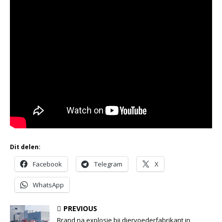
Dit delen:
Facebook
Telegram
X
WhatsApp
PREVIOUS
Brand na explosie bij diervoederfabrikant in