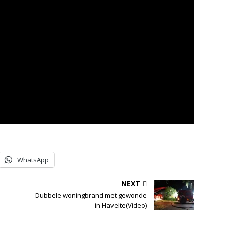
WhatsApp
NEXT
Dubbele woningbrand met gewonde
in Havelte(Video)