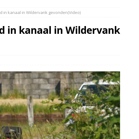
r in brand Ruinen
DRENTHE
d in kanaal in Wildervank gevonden(Video)
er aangevaren op Schildmeer Steendam(Video)
NIEUWS
’s botsen bij Duits Nederlandse grens(Video)
NIEUWS
 in kanaal in Wildervank
ingbrand Coevorden(video)
NIEUWS