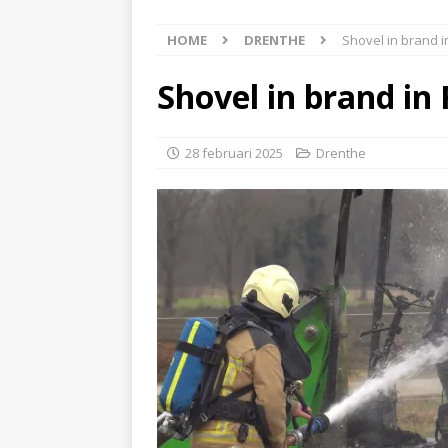
[ 6 augustus 2026 ]
Best
HOME
DRENTHE
Shovel in brand i
[ 6 augustus 2026 ]
Klap
NIEUWS
Shovel in brand in
[ 6 augustus 2026 ]
Mach
[ 7 augustus 2026 ]
Surf
28 februari 2025
Drenthe