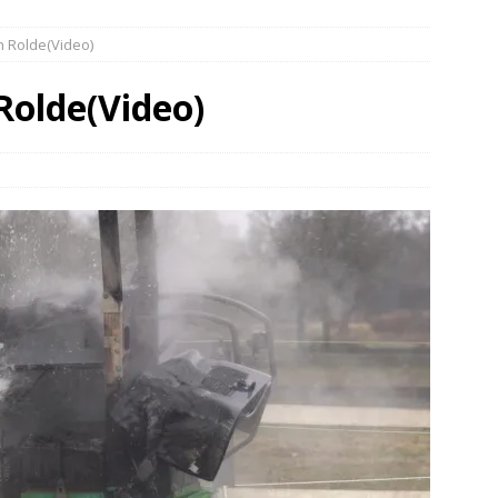
elauto en personenwagen in botsing in Ommen(Video)
NIEUWS
n Rolde(Video)
band en wagen met stro in de brand in Oosterhesselen(Video)
 Rolde(Video)
ine brand in Wijster(Video)
NIEUWS
er aangevaren op Schildmeer Steendam(Video)
NIEUWS