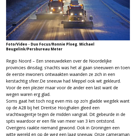
Foto/Video - Duo Focus/Ronnie Ploeg. Michael
Beugelink/Persbureau Meter
Regio Noord – Een sneeuwdeken over de Noordelijke
provincies dinsdag. s’nachts was het al gaan sneeuwen en toen
de eerste inwoners ontwaakten waanden ze zich in een
kerstachtig sfeer.De sneeuw had Meppel ook wit gekleurd.
Voor de een plezier maar voor de ander een last want de
wegen waren erg glad.
Soms gaat het toch nog even mis op zo’n gladde wegdek want
op de A28 bij het Drentse Hooghalen gleed een
vrachtwagentje tegen de midden vangrail. Dit gebeurde in de
spits waardoor er een file van meer van 3 km ontstond.
Overigens raakte niemand gewond. Ook in Groningen een
witte wereld en op de weg een laag sneeuw. Onze cameraman