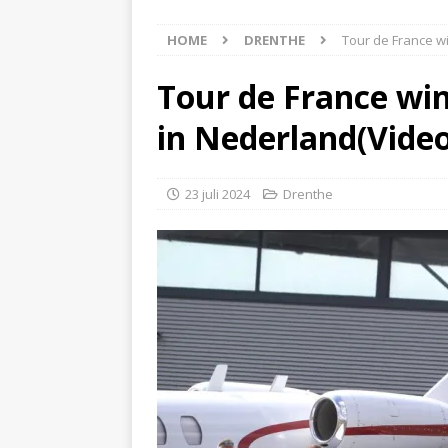
[ 4 augustus 2026 ]
Olie
HOME
DRENTHE
Tour de France w
Hoogeveen(Video)
NI
[ 4 augustus 2026 ]
Pers
Tour de France wi
NIEUWS
in Nederland(Video
[ 4 augustus 2026 ]
Tuin
[ 5 augustus 2026 ]
N34 
23 juli 2024
Drenthe