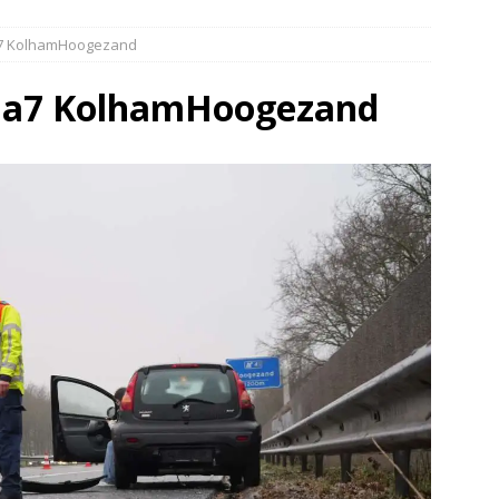
elauto en personenwagen in botsing in Ommen(Video)
NIEUWS
 a7 KolhamHoogezand
band en wagen met stro in de brand in Oosterhesselen(Video)
p a7 KolhamHoogezand
ine brand in Wijster(Video)
NIEUWS
er aangevaren op Schildmeer Steendam(Video)
NIEUWS