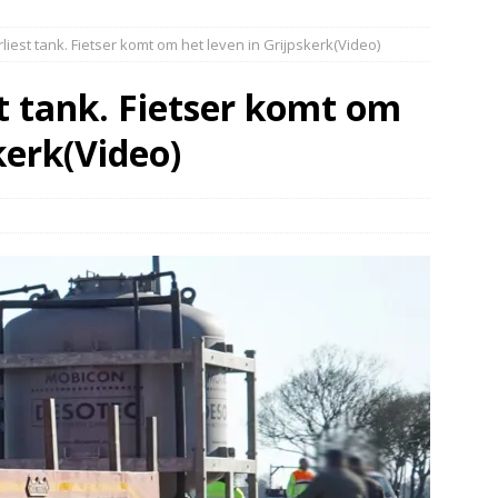
slang schiet los van vuilniswagen tijdens inzamelronde
liest tank. Fietser komt om het leven in Grijpskerk(Video)
EUWS
oon gewond na incident openluchtbad Groningen(Video)
t tank. Fietser komt om
kerk(Video)
huisje in brand Assen
DRENTHE
afgesloten ivm ongeval met vrachtwagen
DRENTHE