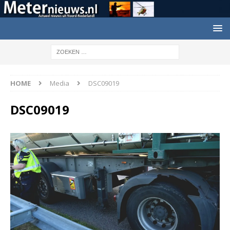
HOME
Media
DSC09019
DSC09019