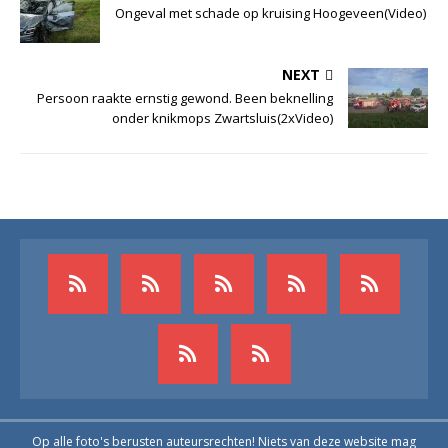
Ongeval met schade op kruising Hoogeveen(Video)
NEXT
Persoon raakte ernstig gewond. Been beknelling
onder knikmops Zwartsluis(2xVideo)
Op alle foto's berusten auteursrechten! Niets van deze website mag