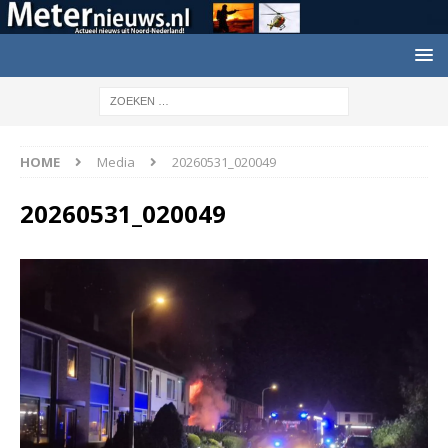
HOME
Media
20260531_020049
20260531_020049