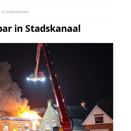
elauto en personenwagen in botsing in Ommen(Video)
NIEUWS
r in Stadskanaal
band en wagen met stro in de brand in Oosterhesselen(Video)
bar in Stadskanaal
ine brand in Wijster(Video)
NIEUWS
er aangevaren op Schildmeer Steendam(Video)
NIEUWS