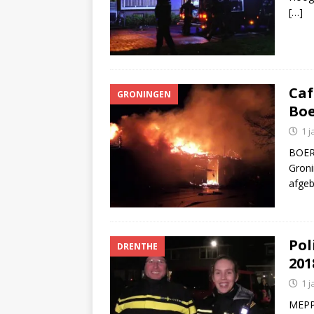
[…]
Caf
GRONINGEN
Boe
1 j
BOER
Groni
afge
Pol
DRENTHE
201
1 j
MEPPE