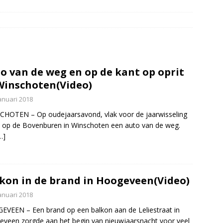
elauto en personenwagen in botsing in Ommen(Video)
NIEUWS
band en wagen met stro in de brand in Oosterhesselen(Video)
ine brand in Wijster(Video)
NIEUWS
o van de weg en op de kant op oprit
er aangevaren op Schildmeer Steendam(Video)
NIEUWS
Winschoten(Video)
anuari 2018
HOTEN – Op oudejaarsavond, vlak voor de jaarwisseling
 op de Bovenburen in Winschoten een auto van de weg.
…]
kon in de brand in Hoogeveen(Video)
anuari 2018
VEEN – Een brand op een balkon aan de Leliestraat in
veen zorgde aan het begin van nieuwjaarsnacht voor veel