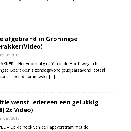
e afgebrand in Groningse
rakker(Video)
anuari 2018
AKKER – Het voormalig café aan de Hoofdweg in het
ngse Boerakker is zondagavond (oudjaarsavond) totaal
brand. Toen de brandweer
[…]
itie wenst iedereen een gelukkig
8( 2x Video)
anuari 2018
L – Op de hoek van de Papaverstraat met de