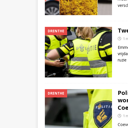
versc
Twe
DRENTHE
1 
Emme
vrijd
ruzie
Pol
DRENTHE
won
Co
1 
Coevo