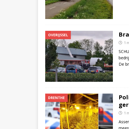
Bra
OVERIJSSEL
1 
SCHUI
bedri
De b
Pol
DRENTHE
ger
1 
Assen
meerd