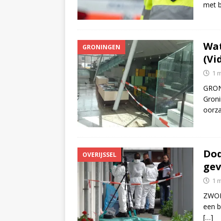
met b
Wat
GRONINGEN
(Vi
1 
GRONI
Groni
oorz
Dod
OVERIJSSEL
gev
1 
ZWOLL
een b
[…]