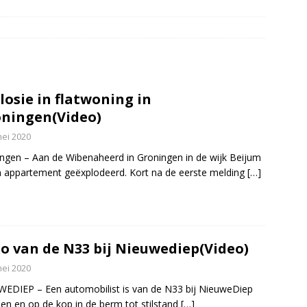
elauto en personenwagen in botsing in Ommen(Video)
NIEUWS
band en wagen met stro in de brand in Oosterhesselen(Video)
ine brand in Wijster(Video)
NIEUWS
losie in flatwoning in
er aangevaren op Schildmeer Steendam(Video)
NIEUWS
ningen(Video)
mei 2020
ngen – Aan de Wibenaheerd in Groningen in de wijk Beijum
n appartement geëxplodeerd. Kort na de eerste melding
[…]
o van de N33 bij Nieuwediep(Video)
mei 2020
EDIEP – Een automobilist is van de N33 bij NieuweDiep
en en op de kop in de berm tot stilstand
[…]