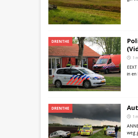
Pol
DRENTHE
(Vi
1 
EEXT 
in en
Aut
DRENTHE
1 
ANNEN
weg g