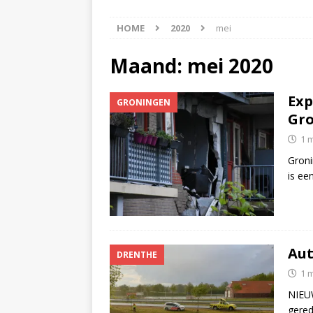
[ 6 augustus 2026 ]
Best
HOME
2020
mei
[ 6 augustus 2026 ]
Klap
NIEUWS
Maand:
mei 2020
[ 6 augustus 2026 ]
Mach
Exp
GRONINGEN
[ 7 augustus 2026 ]
Surf
Gro
1 
Groni
is ee
Aut
DRENTHE
1 
NIEUW
gered