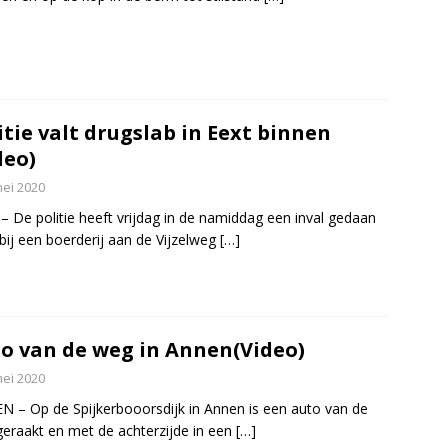
itie valt drugslab in Eext binnen
deo)
mei 2020
– De politie heeft vrijdag in de namiddag een inval gedaan
 bij een boerderij aan de Vijzelweg
[…]
o van de weg in Annen(Video)
mei 2020
 – Op de Spijkerbooorsdijk in Annen is een auto van de
eraakt en met de achterzijde in een
[…]