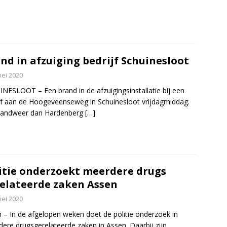
nd in afzuiging bedrijf Schuinesloot
mei 2020
NESLOOT – Een brand in de afzuigingsinstallatie bij een
jf aan de Hoogeveenseweg in Schuinesloot vrijdagmiddag.
randweer dan Hardenberg
[…]
itie onderzoekt meerdere drugs
elateerde zaken Assen
mei 2020
 – In de afgelopen weken doet de politie onderzoek in
ere drugsgerelateerde zaken in Assen. Daarbij zijn