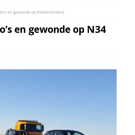
 over de kop Staphorst(Video)
NIEUWS
uto’s en gewonde op N34 Ees(Video)
r in brand Ruinen
DRENTHE
er aangevaren op Schildmeer Steendam(Video)
NIEUWS
to’s en gewonde op N34
 tegen een boom in Dwingeloo(Video)
NIEUWS