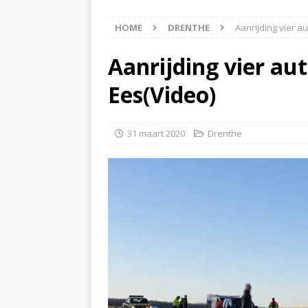
[ 8 augustus 2026 ]
Auto
HOME
DRENTHE
Aanrijding vier a
[ 8 augustus 2026 ]
Akke
[ 7 augustus 2026 ]
Surf
Aanrijding vier au
[ 8 augustus 2026 ]
Auto
Ees(Video)
31 maart 2020
Drenthe