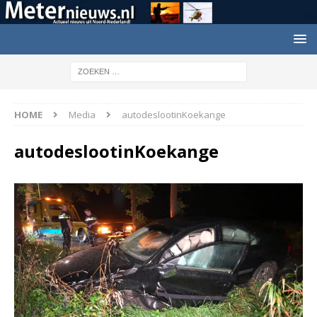
HOME
Media
autodeslootinKoekange
autodeslootinKoekange