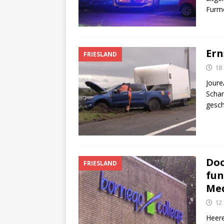
Furme
Ern
FRIESLAND
18
Joure
Schar
gesch
Doc
FRIESLAND
fun
Med
12
Heere