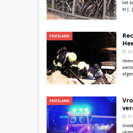
het b
er
[…
Rec
FRIESLAND
Hee
30
Heere
aanzi
afge
Vro
FRIESLAND
ver
25
Sneek
uitge