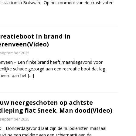
usstation in Bolsward. Op het moment van de crash zaten
]
reatieboot in brand in
renveen(Video)
 september 2025
nveen – Een flinke brand heeft maandagavond voor
enlijke schade gezorgd aan een recreatie boot dat lag
meerd aan het
[…]
uw neergeschoten op achtste
dieping flat Sneek. Man dood(Video)
 september 2025
 – Donderdagavond laat zijn de hulpdiensten massaal
rukt na een melding van een schietpartij aan de