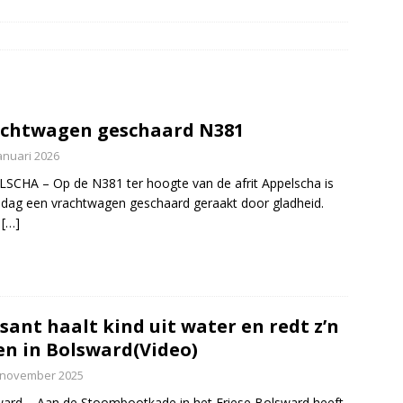
elauto en personenwagen in botsing in Ommen(Video)
NIEUWS
band en wagen met stro in de brand in Oosterhesselen(Video)
ine brand in Wijster(Video)
NIEUWS
chtwagen geschaard N381
er aangevaren op Schildmeer Steendam(Video)
NIEUWS
anuari 2026
SCHA – Op de N381 ter hoogte van de afrit Appelscha is
ag een vrachtwagen geschaard geraakt door gladheid.
r
[…]
sant haalt kind uit water en redt z’n
en in Bolsward(Video)
 november 2025
ard – Aan de Stoombootkade in het Friese Bolsward heeft