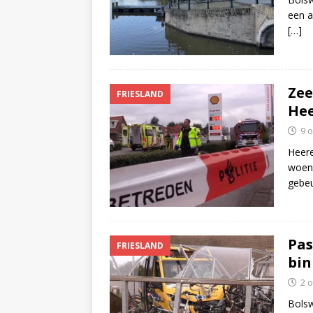
een a
[…]
Zee
FRIESLAND
Hee
9 
Heere
woen
gebe
Pas
FRIESLAND
bin
2 
Bolsw