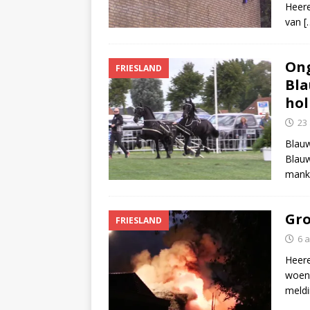
Heere
van
[
Ong
FRIESLAND
Bla
hol
23
Blauw
Blauw
mank
Gro
FRIESLAND
6 
Heere
woens
meld