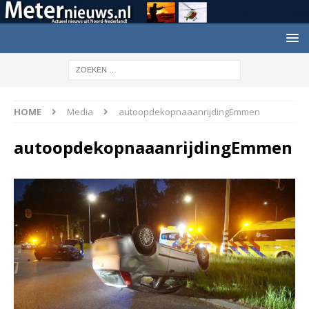
HOME
Media
autoopdekopnaaanrijdingEmmen
autoopdekopnaaanrijdingEmmen