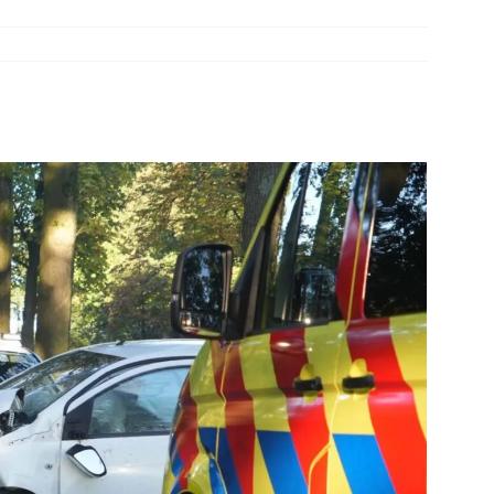
elauto en personenwagen in botsing in Ommen(Video)
NIEUWS
band en wagen met stro in de brand in Oosterhesselen(Video)
ine brand in Wijster(Video)
NIEUWS
er aangevaren op Schildmeer Steendam(Video)
NIEUWS