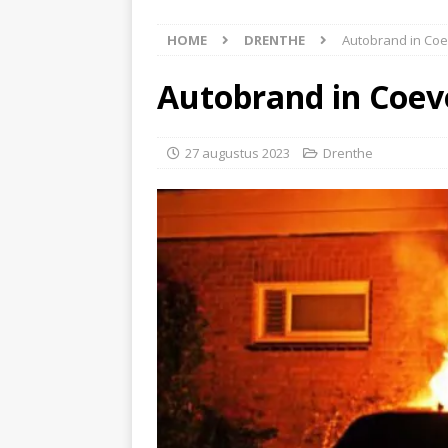
[ 8 augustus 2026 ]
Akke
HOME
DRENTHE
Autobrand in Coe
[ 7 augustus 2026 ]
Surf
[ 7 augustus 2026 ]
auto
Autobrand in Coev
[ 8 augustus 2026 ]
Won
27 augustus 2023
Drenthe