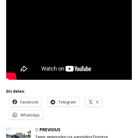
Dit delen:
Facebook
Telegram
X
WhatsApp
PREVIOUS
Twee gewonden na aanrijding Drentse