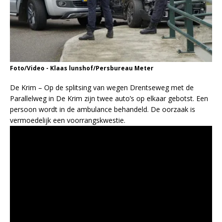
Foto/Video - Klaas lunshof/Persbureau Meter
De Krim – Op de splitsing van wegen Drentseweg met de
Parallelweg in De Krim zijn twee auto’s op elkaar gebotst. Een
persoon wordt in de ambulance behandeld. De oorzaak is
vermoedelijk een voorrangskwestie.