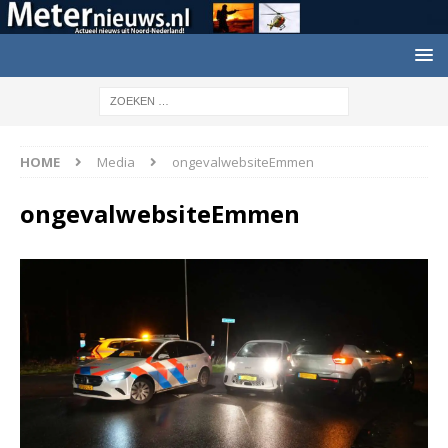
HOME
Media
ongevalwebsiteEmmen
ongevalwebsiteEmmen