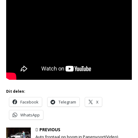
Dit delen:
Facebook
Telegram
X
WhatsApp
PREVIOUS
Auto frontaal op boom in Papenvoort(Video)