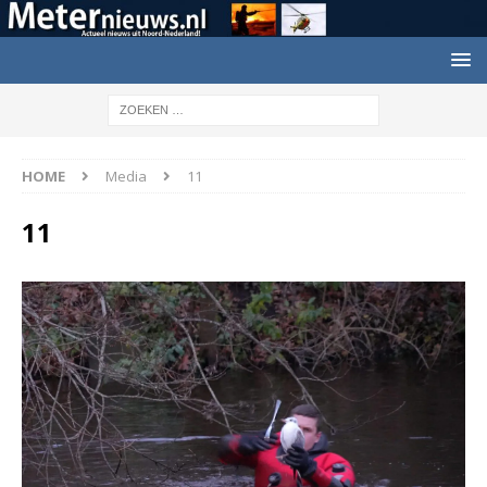
HOME
Media
11
11