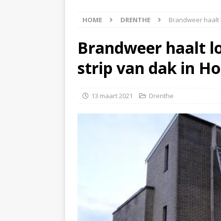
[ 5 augustus 2026 ]
Bran
HOME
DRENTHE
Brandweer haalt 
[ 4 augustus 2026 ]
Olie
Hoogeveen(Video)
NI
Brandweer haalt l
[ 4 augustus 2026 ]
Pers
strip van dak in H
NIEUWS
[ 6 augustus 2026 ]
Vrac
13 maart 2021
Drenthe
NIEUWS