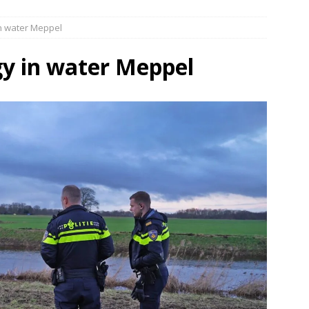
elauto en personenwagen in botsing in Ommen(Video)
NIEUWS
 in water Meppel
band en wagen met stro in de brand in Oosterhesselen(Video)
ggy in water Meppel
ine brand in Wijster(Video)
NIEUWS
er aangevaren op Schildmeer Steendam(Video)
NIEUWS