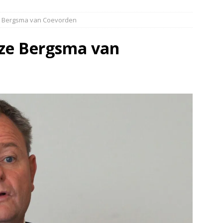
elauto en personenwagen in botsing in Ommen(Video)
NIEUWS
 Bergsma van Coevorden
band en wagen met stro in de brand in Oosterhesselen(Video)
ze Bergsma van
ine brand in Wijster(Video)
NIEUWS
er aangevaren op Schildmeer Steendam(Video)
NIEUWS