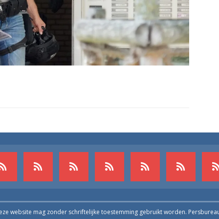
deze website mag zonder schriftelijke toestemming gebruikt worden. Persburea