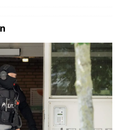
elauto en personenwagen in botsing in Ommen(Video)
NIEUWS
band en wagen met stro in de brand in Oosterhesselen(Video)
en
ine brand in Wijster(Video)
NIEUWS
er aangevaren op Schildmeer Steendam(Video)
NIEUWS