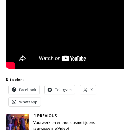
Dit delen:
Facebook
Telegram
X
WhatsApp
PREVIOUS
Vuurwerk en enthousiasme tijdens
jaarwisseling(Video)