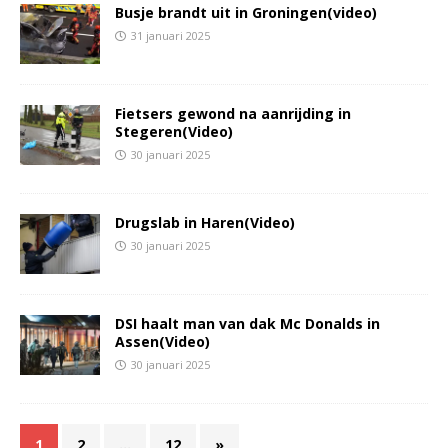
Busje brandt uit in Groningen(video)
31 januari 2025
Fietsers gewond na aanrijding in
Stegeren(Video)
30 januari 2025
Drugslab in Haren(Video)
30 januari 2025
DSI haalt man van dak Mc Donalds in
Assen(Video)
30 januari 2025
1
2
…
12
»