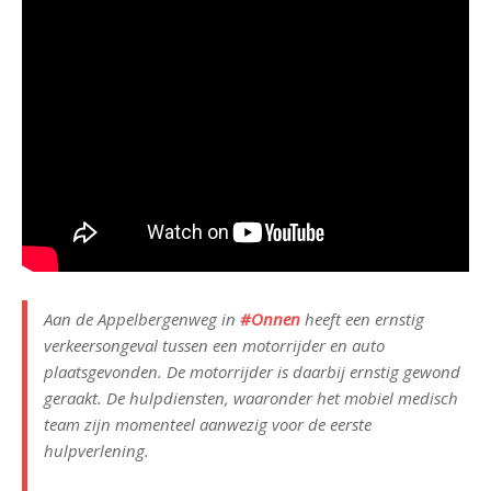
Aan de Appelbergenweg in
#Onnen
heeft een ernstig
verkeersongeval tussen een motorrijder en auto
plaatsgevonden. De motorrijder is daarbij ernstig gewond
geraakt. De hulpdiensten, waaronder het mobiel medisch
team zijn momenteel aanwezig voor de eerste
hulpverlening.