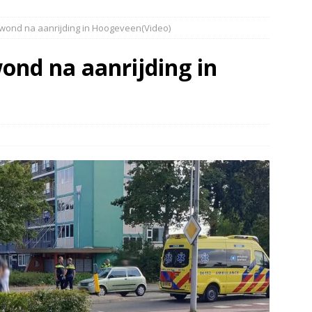
elauto en personenwagen in botsing in Ommen(Video)
NIEUWS
gewond na aanrijding in Hoogeveen(Video)
band en wagen met stro in de brand in Oosterhesselen(Video)
wond na aanrijding in
ine brand in Wijster(Video)
NIEUWS
er aangevaren op Schildmeer Steendam(Video)
NIEUWS