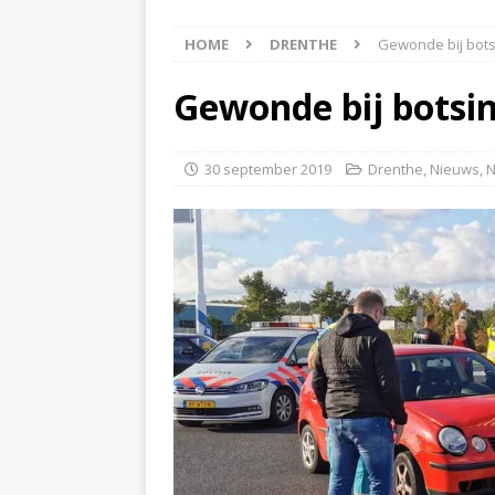
[ 6 augustus 2026 ]
Best
HOME
DRENTHE
Gewonde bij bot
[ 6 augustus 2026 ]
Klap
NIEUWS
Gewonde bij botsi
[ 6 augustus 2026 ]
Mach
[ 7 augustus 2026 ]
Surf
30 september 2019
Drenthe
,
Nieuws
,
N