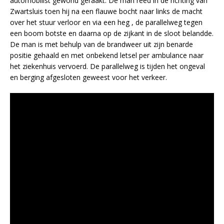
automobilist gewond geraakt. De man reed in de richting van
Zwartsluis toen hij na een flauwe bocht naar links de macht
over het stuur verloor en via een heg , de parallelweg tegen
een boom botste en daarna op de zijkant in de sloot belandde.
De man is met behulp van de brandweer uit zijn benarde
positie gehaald en met onbekend letsel per ambulance naar
het ziekenhuis vervoerd. De parallelweg is tijden het ongeval
en berging afgesloten geweest voor het verkeer.