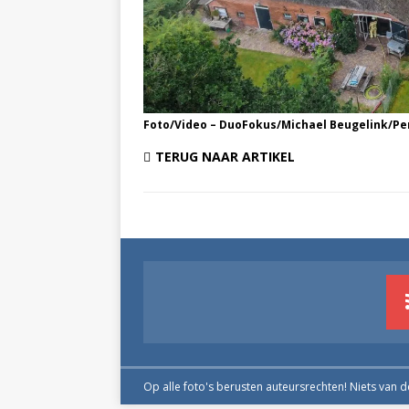
Foto/Video – DuoFokus/Michael Beugelink/P
TERUG NAAR ARTIKEL
Op alle foto's berusten auteursrechten! Niets van 