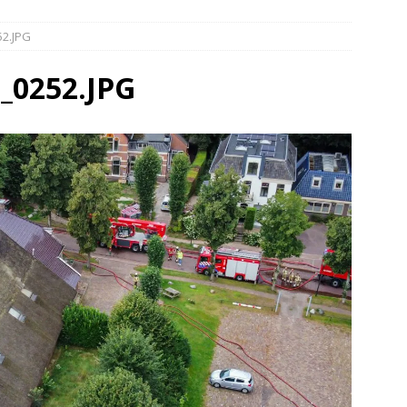
elauto en personenwagen in botsing in Ommen(Video)
NIEUWS
52.JPG
band en wagen met stro in de brand in Oosterhesselen(Video)
_0252.JPG
ine brand in Wijster(Video)
NIEUWS
er aangevaren op Schildmeer Steendam(Video)
NIEUWS