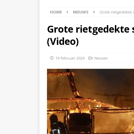
[ 6 augustus 2026 ]
Best
HOME
NIEUWS
Grote rietgedekte
[ 6 augustus 2026 ]
Klap
NIEUWS
Grote rietgedekte
[ 6 augustus 2026 ]
Mach
(Video)
[ 7 augustus 2026 ]
Surf
19 februari 2026
Nieuws