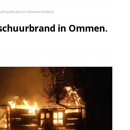
elauto en personenwagen in botsing in Ommen(Video)
NIEUWS
 schuurbrand in Ommen.(Video)
band en wagen met stro in de brand in Oosterhesselen(Video)
 schuurbrand in Ommen.
ine brand in Wijster(Video)
NIEUWS
er aangevaren op Schildmeer Steendam(Video)
NIEUWS