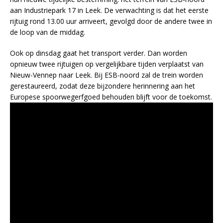
aan Industriepark 17 in Leek. De verwachting is dat het eerste
rijtuig rond 13.00 uur arriveert, gevolgd door de andere twee in
de loop van de middag.
Ook op dinsdag gaat het transport verder. Dan worden
opnieuw twee rijtuigen op vergelijkbare tijden verplaatst van
Nieuw-Vennep naar Leek. Bij ESB-noord zal de trein worden
gerestaureerd, zodat deze bijzondere herinnering aan het
Europese spoorwegerfgoed behouden blijft voor de toekomst.