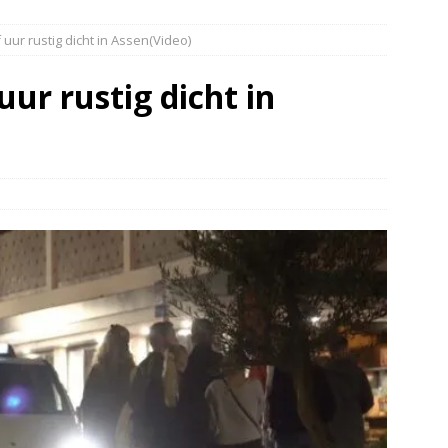
elauto en personenwagen in botsing in Ommen(Video)
NIEUWS
uur rustig dicht in Assen(Video)
band en wagen met stro in de brand in Oosterhesselen(Video)
ur rustig dicht in
ine brand in Wijster(Video)
NIEUWS
er aangevaren op Schildmeer Steendam(Video)
NIEUWS