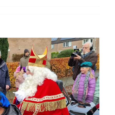
elauto en personenwagen in botsing in Ommen(Video)
NIEUWS
band en wagen met stro in de brand in Oosterhesselen(Video)
ine brand in Wijster(Video)
NIEUWS
er aangevaren op Schildmeer Steendam(Video)
NIEUWS