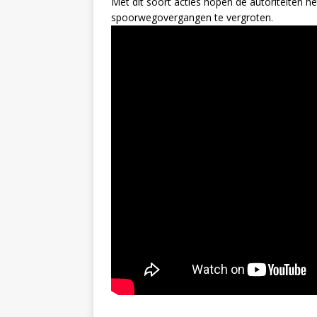
Met dit soort acties hopen de autoriteiten he
spoorwegovergangen te vergroten.