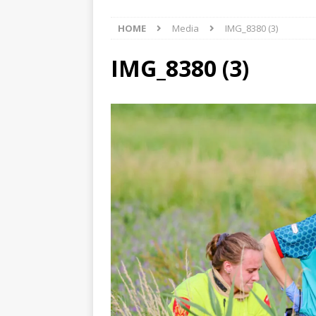
[ 6 augustus 2026 ]
Best
HOME
Media
IMG_8380 (3)
[ 6 augustus 2026 ]
Klap
NIEUWS
IMG_8380 (3)
[ 6 augustus 2026 ]
Mach
[ 7 augustus 2026 ]
Surf