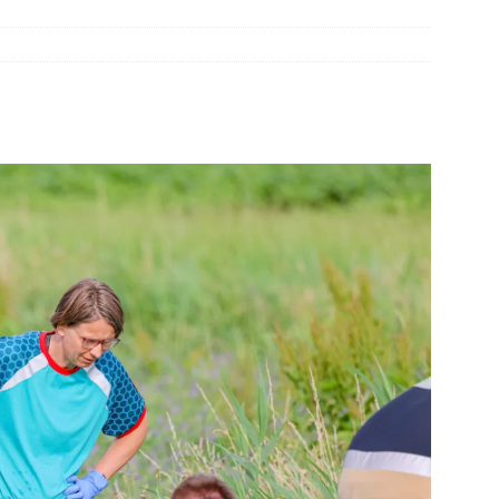
elauto en personenwagen in botsing in Ommen(Video)
NIEUWS
band en wagen met stro in de brand in Oosterhesselen(Video)
ine brand in Wijster(Video)
NIEUWS
er aangevaren op Schildmeer Steendam(Video)
NIEUWS