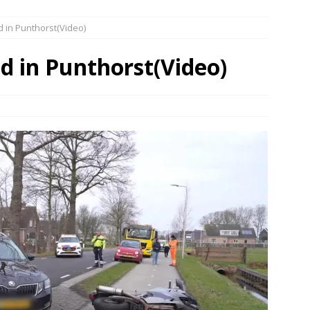
elauto en personenwagen in botsing in Ommen(Video)
NIEUWS
 in Punthorst(Video)
band en wagen met stro in de brand in Oosterhesselen(Video)
d in Punthorst(Video)
ine brand in Wijster(Video)
NIEUWS
er aangevaren op Schildmeer Steendam(Video)
NIEUWS