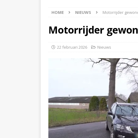
[ 6 augustus 2026 ]
Best
HOME
NIEUWS
Motorrijder gewond
[ 6 augustus 2026 ]
Klap
NIEUWS
Motorrijder gewon
[ 6 augustus 2026 ]
Mach
[ 7 augustus 2026 ]
Surf
22 februari 2026
Nieuws