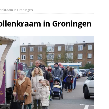
elauto en personenwagen in botsing in Ommen(Video)
NIEUWS
llenkraam in Groningen
band en wagen met stro in de brand in Oosterhesselen(Video)
bollenkraam in Groningen
ine brand in Wijster(Video)
NIEUWS
er aangevaren op Schildmeer Steendam(Video)
NIEUWS