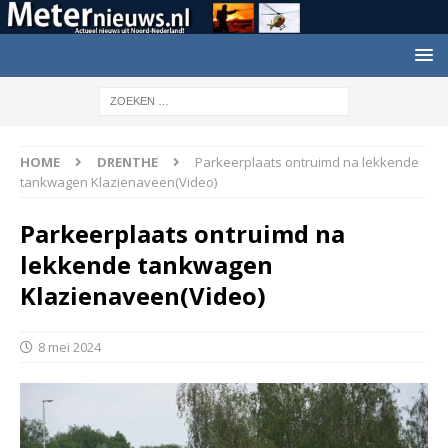
HOME
DRENTHE
Parkeerplaats ontruimd na lekkende
tankwagen Klazienaveen(Video)
Parkeerplaats ontruimd na
lekkende tankwagen
Klazienaveen(Video)
8 mei 2024