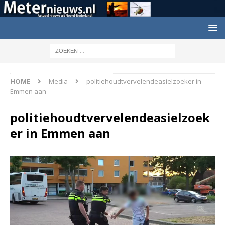
HOME
Media
politiehoudtvervelendeasielzoeker in
Emmen aan
politiehoudtvervelendeasielzoek
er in Emmen aan