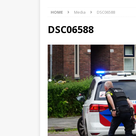
[ 6 augustus 2026 ]
Best
HOME
Media
DSC06588
[ 6 augustus 2026 ]
Klap
NIEUWS
DSC06588
[ 6 augustus 2026 ]
Mach
[ 7 augustus 2026 ]
Surf