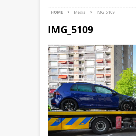
[ 6 augustus 2026 ]
Best
HOME
Media
IMG_5109
[ 6 augustus 2026 ]
Klap
NIEUWS
IMG_5109
[ 6 augustus 2026 ]
Mach
[ 7 augustus 2026 ]
Surf