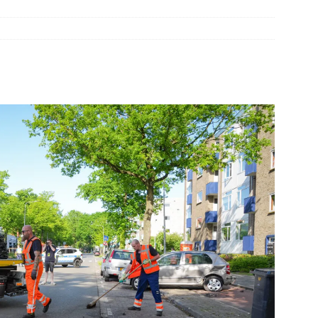
elauto en personenwagen in botsing in Ommen(Video)
NIEUWS
band en wagen met stro in de brand in Oosterhesselen(Video)
ine brand in Wijster(Video)
NIEUWS
er aangevaren op Schildmeer Steendam(Video)
NIEUWS