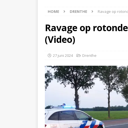
[ 5 augustus 2026 ]
Bran
HOME
DRENTHE
Ravage op rotond
[ 4 augustus 2026 ]
Olie
Hoogeveen(Video)
NI
Ravage op rotonde
[ 4 augustus 2026 ]
Pers
(Video)
NIEUWS
[ 6 augustus 2026 ]
Vrac
27 juni 2024
Drenthe
NIEUWS