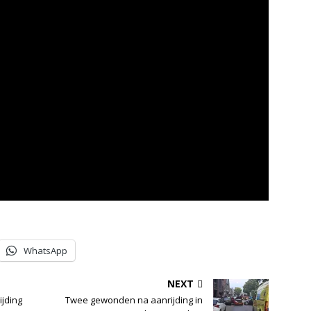
WhatsApp
NEXT
ijding
Twee gewonden na aanrijding in