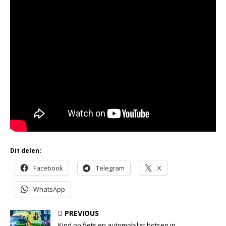
Dit delen:
Facebook
Telegram
X
WhatsApp
PREVIOUS
Kind op fiets en automobilist botsen in